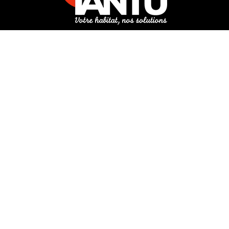
3 rue de Hanau
67350 Val-de-Moder
Du lundi au vendredi
De 8h à 12h et de 14h à 18h
DEMANDER UN DEVIS GRATUIT POUR VOTRE PROJET
INFOS ÉNERGIES RENOUVELABLES
© Tantu 2026
Mentions légales