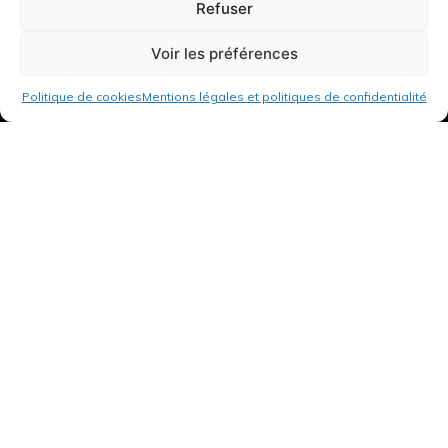
Refuser
Voir les préférences
Politique de cookies
Mentions légales et politiques de confidentialité
3 rue de Hanau
67350 Val-de-Moder
Du lundi au vendredi
De 8h à 12h et de 14h à 18h
DEMANDER UN DEVIS GRATUIT POUR VOTRE PROJET
INFOS ÉNERGIES RENOUVELABLES