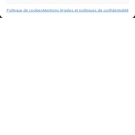
Politique de cookies
Mentions légales et politiques de confidentialité
3 rue de Hanau
67350 Val-de-Moder
Du lundi au vendredi
De 8h à 12h et de 14h à 18h
DEMANDER UN DEVIS GRATUIT POUR VOTRE PROJET
INFOS ÉNERGIES RENOUVELABLES
© Tantu 2026
Mentions légales