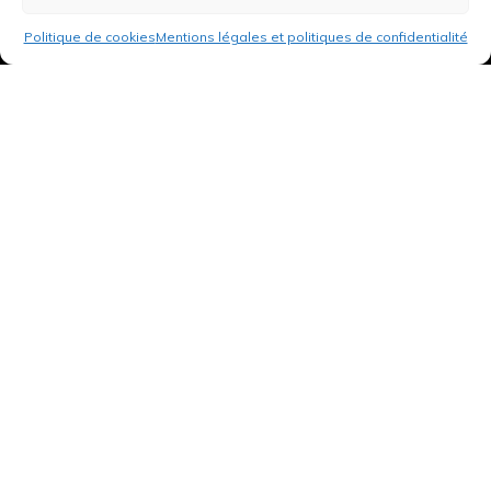
Politique de cookies
Mentions légales et politiques de confidentialité
3 rue de Hanau
67350 Val-de-Moder
Du lundi au vendredi
De 8h à 12h et de 14h à 18h
DEMANDER UN DEVIS GRATUIT POUR VOTRE PROJET
INFOS ÉNERGIES RENOUVELABLES
© Tantu 2026
Mentions légales