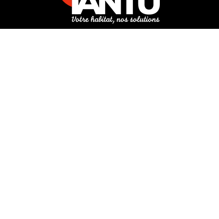
3 rue de Hanau
67350 Val-de-Moder
Du lundi au vendredi
De 8h à 12h et de 14h à 18h
DEMANDER UN DEVIS GRATUIT POUR VOTRE PROJET
INFOS ÉNERGIES RENOUVELABLES
© Tantu 2026
Mentions légales