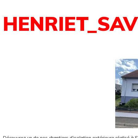
HENRIET_SAV
Découvrez un de nos chantiers d’isolation extérieure réalisé à 