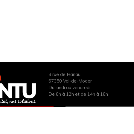
3 rue de Hanau
67350 Val-de-Moder
Du lundi au vendredi
De 8h à 12h et de 14h à 18h
ANDER UN DEVIS
INFOS ÉNERGIES
UIT POUR VOTRE
RENOUVELABLES
PROJET