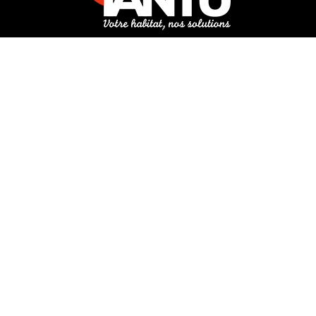
3 rue de Hanau
67350 Val-de-Moder
Du lundi au vendredi
De 8h à 12h et de 14h à 18h
DEMANDER UN DEVIS GRATUIT POUR VOTRE PROJET
INFOS ÉNERGIES RENOUVELABLES
© Tantu 2026
Mentions légales