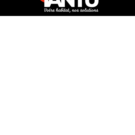
3 rue de Hanau
67350 Val-de-Moder
Du lundi au vendredi
De 8h à 12h et de 14h à 18h
DEMANDER UN DEVIS GRATUIT POUR VOTRE PROJET
INFOS ÉNERGIES RENOUVELABLES
© Tantu 2026
Mentions légales