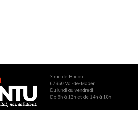
3 rue de Hanau
67350 Val-de-Moder
Du lundi au vendredi
De 8h à 12h et de 14h à 18h
ANDER UN DEVIS
INFOS ÉNERGIES
UIT POUR VOTRE
RENOUVELABLES
PROJET