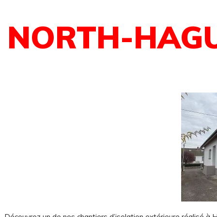
NORTH-HAGU
Découvrez un de nos chantiers d’isolation extérieure réalisé à