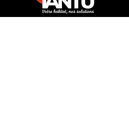
3 rue de Hanau
67350 Val-de-Moder
Du lundi au vendredi
De 8h à 12h et de 14h à 18h
DEMANDER UN DEVIS GRATUIT POUR VOTRE PROJET
INFOS ÉNERGIES RENOUVELABLES
© Tantu 2026
Mentions légales