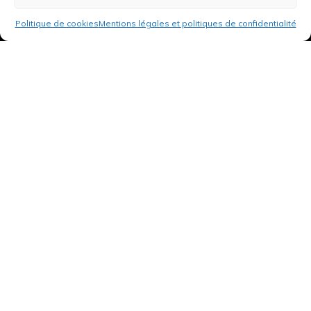
Politique de cookies
Mentions légales et politiques de confidentialité
3 rue de Hanau
67350 Val-de-Moder
Du lundi au vendredi
De 8h à 12h et de 14h à 18h
DEMANDER UN DEVIS GRATUIT POUR VOTRE PROJET
INFOS ÉNERGIES RENOUVELABLES
© Tantu 2026
Mentions légales