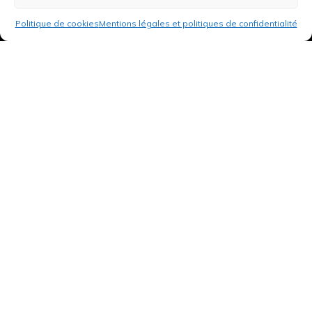
Politique de cookies
Mentions légales et politiques de confidentialité
3 rue de Hanau
67350 Val-de-Moder
Du lundi au vendredi
De 8h à 12h et de 14h à 18h
DEMANDER UN DEVIS GRATUIT POUR VOTRE PROJET
INFOS ÉNERGIES RENOUVELABLES
© Tantu 2026
Mentions légales