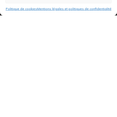
Politique de cookies
Mentions légales et politiques de confidentialité
3 rue de Hanau
67350 Val-de-Moder
Du lundi au vendredi
De 8h à 12h et de 14h à 18h
DEMANDER UN DEVIS GRATUIT POUR VOTRE PROJET
INFOS ÉNERGIES RENOUVELABLES
© Tantu 2026
Mentions légales