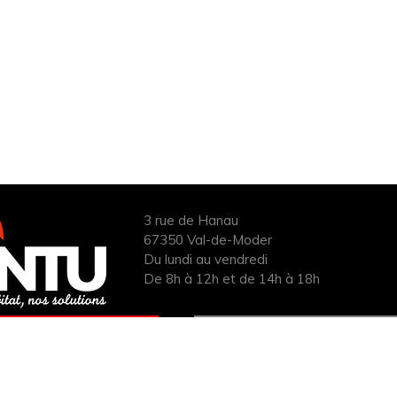
3 rue de Hanau
67350 Val-de-Moder
Du lundi au vendredi
De 8h à 12h et de 14h à 18h
ANDER UN DEVIS
INFOS ÉNERGIES
UIT POUR VOTRE
RENOUVELABLES
PROJET