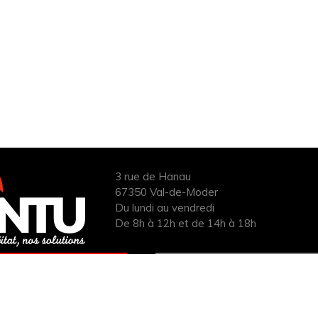
3 rue de Hanau
67350 Val-de-Moder
Du lundi au vendredi
De 8h à 12h et de 14h à 18h
ANDER UN DEVIS
INFOS ÉNERGIES
UIT POUR VOTRE
RENOUVELABLES
PROJET