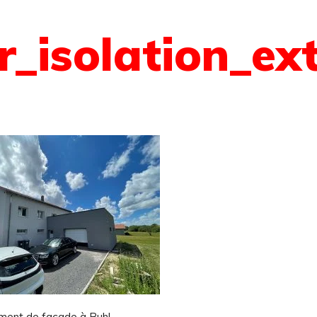
r_isolation_e
ement de façade à Buhl.