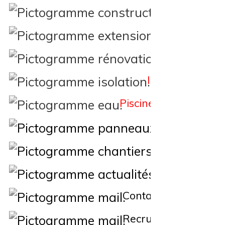
Constructi
Extension
Rénovation
Isolation
Piscine
Éne
Nos Chantiers
Actualités
Contact
Recrutement