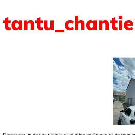
tantu_chantie
 sommes-nous ?
Découvrez un de nos projets d’isolation extérieure et de raval