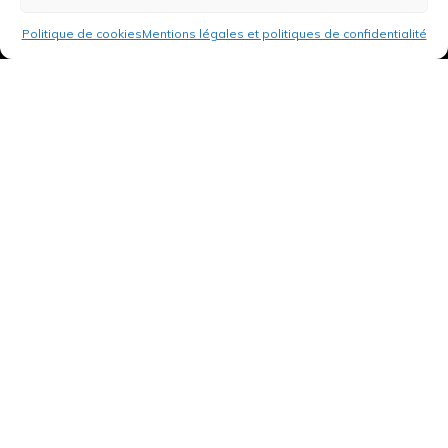
Politique de cookies
Mentions légales et politiques de confidentialité
3 rue de Hanau
67350 Val-de-Moder
Du lundi au vendredi
De 8h à 12h et de 14h à 18h
DEMANDER UN DEVIS GRATUIT POUR VOTRE PROJET
INFOS ÉNERGIES RENOUVELABLES
© Tantu 2026
Mentions légales