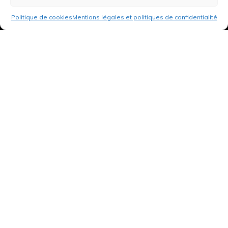
Politique de cookies
Mentions légales et politiques de confidentialité
3 rue de Hanau
67350 Val-de-Moder
Du lundi au vendredi
De 8h à 12h et de 14h à 18h
DEMANDER UN DEVIS GRATUIT POUR VOTRE PROJET
INFOS ÉNERGIES RENOUVELABLES
© Tantu 2026
Mentions légales