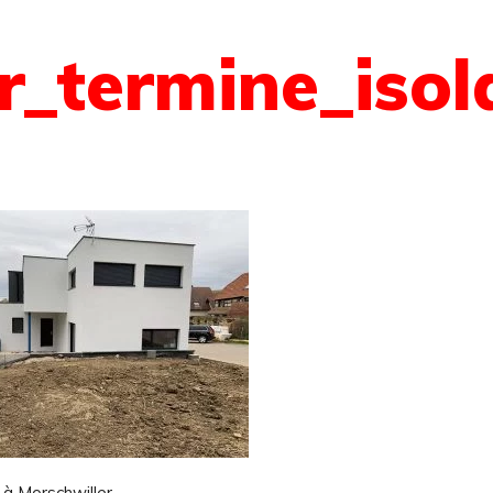
r_termine_isol
 à Morschwiller.