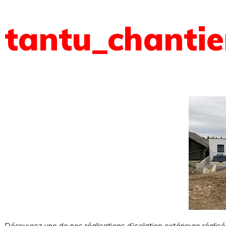
tantu_chantie
Découvrez une de nos réalisations d’isolation extérieure réalisé