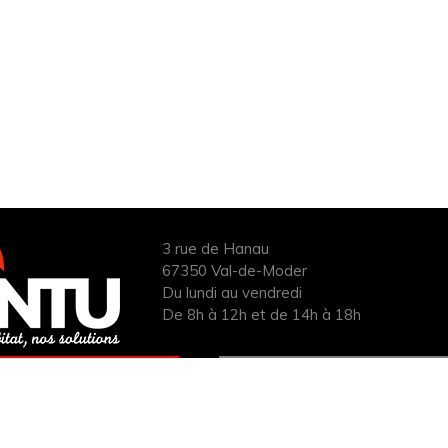
3 rue de Hanau
67350 Val-de-Moder
Du lundi au vendredi
De 8h à 12h et de 14h à 18h
ANDER UN DEVIS
INFOS ÉNERGIES
UIT POUR VOTRE
RENOUVELABLES
PROJET