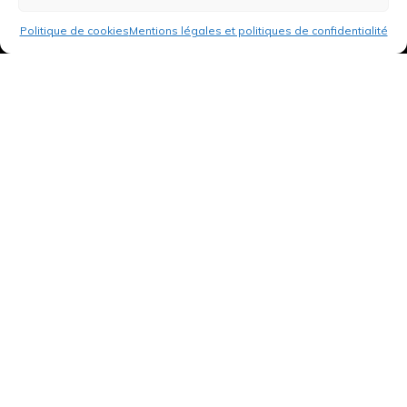
Politique de cookies
Mentions légales et politiques de confidentialité
3 rue de Hanau
67350 Val-de-Moder
Du lundi au vendredi
De 8h à 12h et de 14h à 18h
DEMANDER UN DEVIS GRATUIT POUR VOTRE PROJET
INFOS ÉNERGIES RENOUVELABLES
© Tantu 2026
Mentions légales