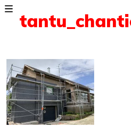
tantu_chanti