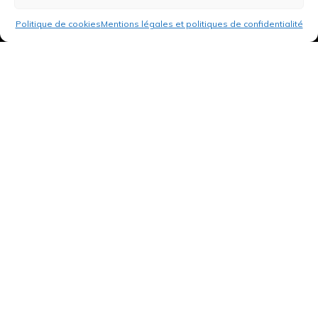
Politique de cookies
Mentions légales et politiques de confidentialité
3 rue de Hanau
67350 Val-de-Moder
Du lundi au vendredi
De 8h à 12h et de 14h à 18h
DEMANDER UN DEVIS GRATUIT POUR VOTRE PROJET
INFOS ÉNERGIES RENOUVELABLES
© Tantu 2026
Mentions légales