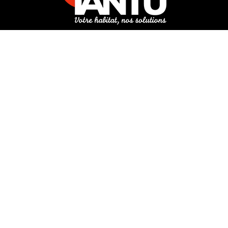
3 rue de Hanau
67350 Val-de-Moder
Du lundi au vendredi
De 8h à 12h et de 14h à 18h
DEMANDER UN DEVIS GRATUIT POUR VOTRE PROJET
INFOS ÉNERGIES RENOUVELABLES
© Tantu 2026
Mentions légales