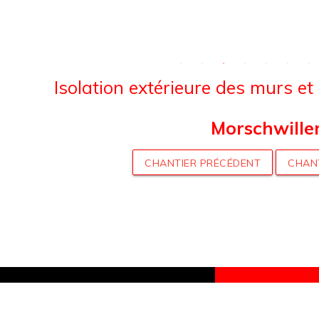
Isolation extérieure des murs e
Morschwille
CHANTIER PRÉCÉDENT
CHAN
nau
DEMANDER 
de-Moder
GRATUIT PO