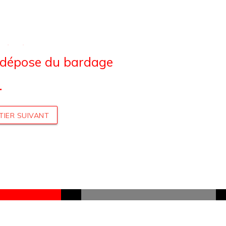
t dépose du bardage
r
TIER SUIVANT
UN DEVIS
INFOS ÉNERGIES
UR VOTRE
RENOUVELABLES