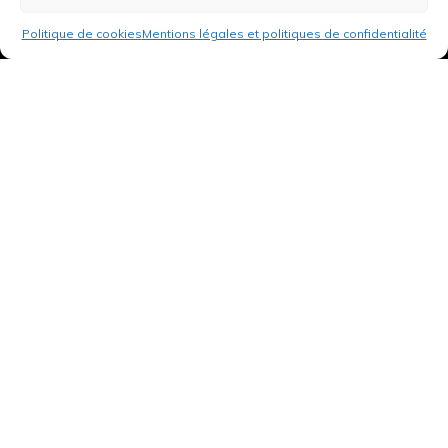
Politique de cookies
Mentions légales et politiques de confidentialité
3 rue de Hanau
67350 Val-de-Moder
Du lundi au vendredi
De 8h à 12h et de 14h à 18h
DEMANDER UN DEVIS GRATUIT POUR VOTRE PROJET
INFOS ÉNERGIES RENOUVELABLES
© Tantu 2026
Mentions légales