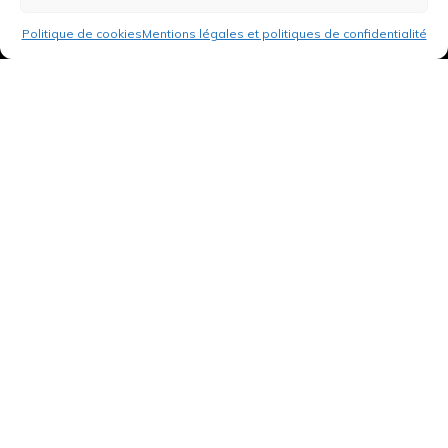
Politique de cookies
Mentions légales et politiques de confidentialité
3 rue de Hanau
67350 Val-de-Moder
Du lundi au vendredi
De 8h à 12h et de 14h à 18h
DEMANDER UN DEVIS GRATUIT POUR VOTRE PROJET
INFOS ÉNERGIES RENOUVELABLES
© Tantu 2026
Mentions légales