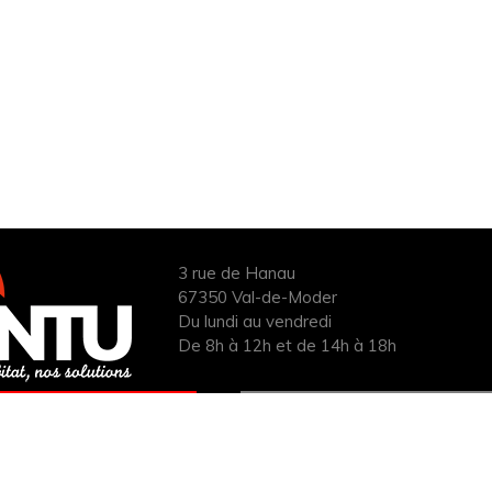
3 rue de Hanau
67350 Val-de-Moder
Du lundi au vendredi
De 8h à 12h et de 14h à 18h
ANDER UN DEVIS
INFOS ÉNERGIES
UIT POUR VOTRE
RENOUVELABLES
PROJET