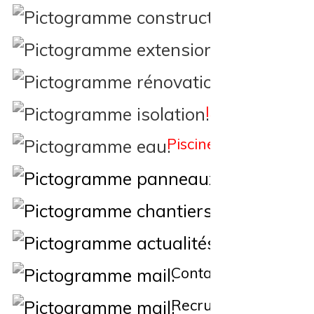
Constructi
Extension
Rénovation
Isolation
Piscine
Éne
Nos Chantiers
Actualités
Contact
Recrutement