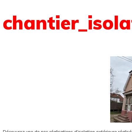
chantier_isol
 sommes-nous ?
Découvrez une de nos réalisations d’isolation extérieure réalis