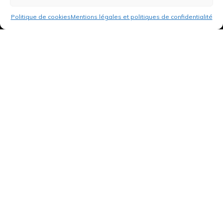
Politique de cookies
Mentions légales et politiques de confidentialité
3 rue de Hanau
67350 Val-de-Moder
Du lundi au vendredi
De 8h à 12h et de 14h à 18h
DEMANDER UN DEVIS GRATUIT POUR VOTRE PROJET
INFOS ÉNERGIES RENOUVELABLES
© Tantu 2026
Mentions légales