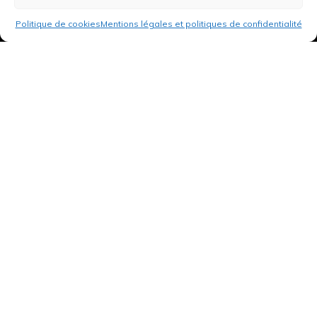
Politique de cookies
Mentions légales et politiques de confidentialité
3 rue de Hanau
67350 Val-de-Moder
Du lundi au vendredi
De 8h à 12h et de 14h à 18h
DEMANDER UN DEVIS GRATUIT POUR VOTRE PROJET
INFOS ÉNERGIES RENOUVELABLES
© Tantu 2026
Mentions légales