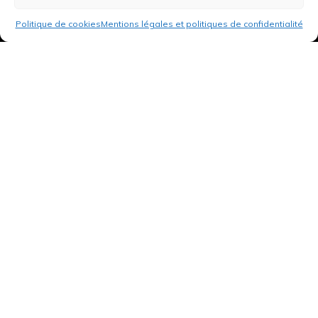
Politique de cookies
Mentions légales et politiques de confidentialité
3 rue de Hanau
67350 Val-de-Moder
Du lundi au vendredi
De 8h à 12h et de 14h à 18h
DEMANDER UN DEVIS GRATUIT POUR VOTRE PROJET
INFOS ÉNERGIES RENOUVELABLES
© Tantu 2026
Mentions légales