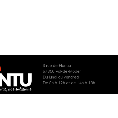
3 rue de Hanau
67350 Val-de-Moder
Du lundi au vendredi
De 8h à 12h et de 14h à 18h
ANDER UN DEVIS
INFOS ÉNERGIES
UIT POUR VOTRE
RENOUVELABLES
PROJET