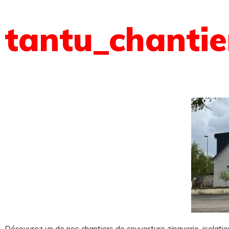
tantu_chantie
 sommes-nous ?
Découvrez un de nos chantiers de couverture zinguerie, isolation