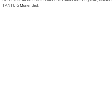
on
TANTU à Marienthal.
rgies