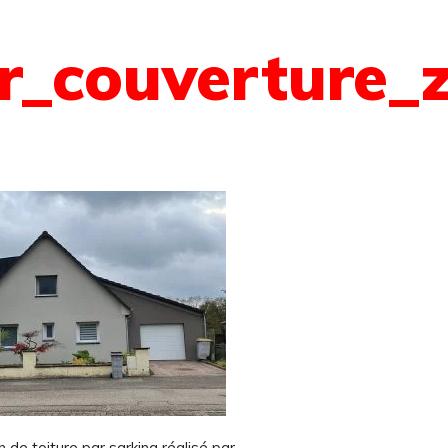
r_couverture_z
 de toiture par sarking réalisé par