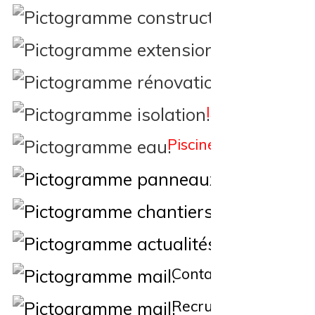
Constructi
Extension
Rénovation
Isolation
Piscine
Éne
Nos Chantiers
Actualités
Contact
Recrutement