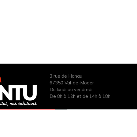
3 rue de Hanau
67350 Val-de-Moder
Du lundi au vendredi
De 8h à 12h et de 14h à 18h
ANDER UN DEVIS
INFOS ÉNERGIES
UIT POUR VOTRE
RENOUVELABLES
PROJET