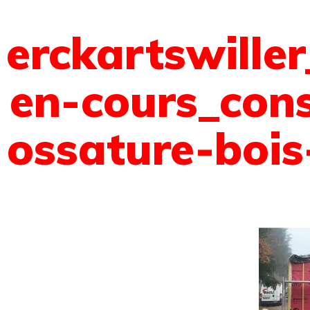
erckartswiller
en-cours_cons
ossature-bois
 sommes-nous ?