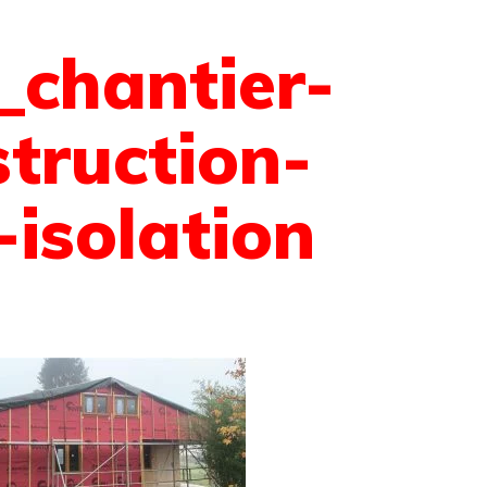
_chantier-
truction-
-isolation