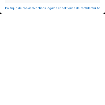
Politique de cookies
Mentions légales et politiques de confidentialité
3 rue de Hanau
67350 Val-de-Moder
Du lundi au vendredi
De 8h à 12h et de 14h à 18h
DEMANDER UN DEVIS GRATUIT POUR VOTRE PROJET
INFOS ÉNERGIES RENOUVELABLES
© Tantu 2026
Mentions légales