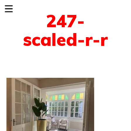
247-
scaled-r-r