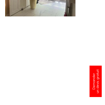
un devis gratuit
Demander