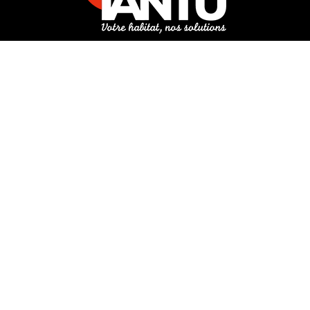
3 rue de Hanau
67350 Val-de-Moder
Du lundi au vendredi
De 8h à 12h et de 14h à 18h
DEMANDER UN DEVIS GRATUIT POUR VOTRE PROJET
INFOS ÉNERGIES RENOUVELABLES
© Tantu 2026
Mentions légales