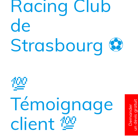
Racing Club
de
Strasbourg ⚽
💯
Témoignage
un devis gratuit
Demander
client 💯