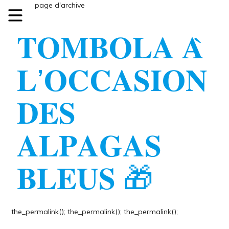
Index.php page d'archive
𝐓𝐎𝐌𝐁𝐎𝐋𝐀 𝐀̀
𝐋’𝐎𝐂𝐂𝐀𝐒𝐈𝐎𝐍
𝐃𝐄𝐒
𝐀𝐋𝐏𝐀𝐆𝐀𝐒
𝐁𝐋𝐄𝐔𝐒 🎁
the_permalink();
the_permalink();
the_permalink();