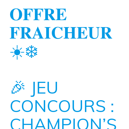
𝐎𝐅𝐅𝐑𝐄
𝐅𝐑𝐀𝐈𝐂𝐇𝐄𝐔𝐑
☀️❄️
🎉 JEU
CONCOURS :
CHAMPION’S