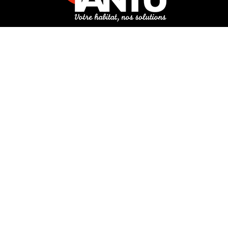
3 rue de Hanau
67350 Val-de-Moder
Du lundi au vendredi
De 8h à 12h et de 14h à 18h
DEMANDER UN DEVIS GRATUIT POUR VOTRE PROJET
INFOS ÉNERGIES RENOUVELABLES
© Tantu 2026
Mentions légales