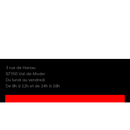
3 rue de Hanau
67350 Val-de-Moder
Du lundi au vendredi
De 8h à 12h et de 14h à 18h
DEMANDER UN DEVIS GRATUIT POUR VOTRE PROJET