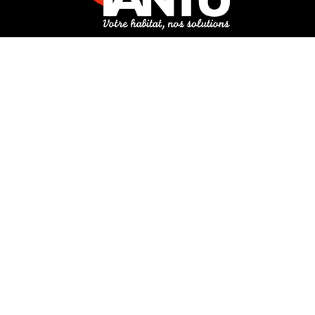
3 rue de Hanau
67350 Val-de-Moder
Du lundi au vendredi
De 8h à 12h et de 14h à 18h
DEMANDER UN DEVIS GRATUIT POUR VOTRE PROJET
INFOS ÉNERGIES RENOUVELABLES
© Tantu 2026
Mentions légales