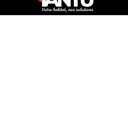
3 rue de Hanau
67350 Val-de-Moder
Du lundi au vendredi
De 8h à 12h et de 14h à 18h
DEMANDER UN DEVIS GRATUIT POUR VOTRE PROJET
INFOS ÉNERGIES RENOUVELABLES
© Tantu 2026
Mentions légales