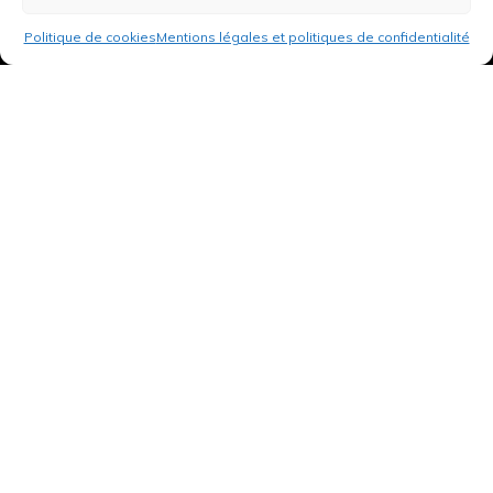
Politique de cookies
Mentions légales et politiques de confidentialité
3 rue de Hanau
67350 Val-de-Moder
Du lundi au vendredi
De 8h à 12h et de 14h à 18h
DEMANDER UN DEVIS GRATUIT POUR VOTRE PROJET
INFOS ÉNERGIES RENOUVELABLES
© Tantu 2026
Mentions légales