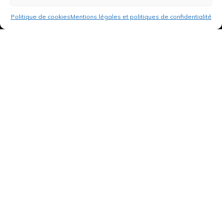
Politique de cookies
Mentions légales et politiques de confidentialité
3 rue de Hanau
67350 Val-de-Moder
Du lundi au vendredi
De 8h à 12h et de 14h à 18h
DEMANDER UN DEVIS GRATUIT POUR VOTRE PROJET
INFOS ÉNERGIES RENOUVELABLES
© Tantu 2026
Mentions légales