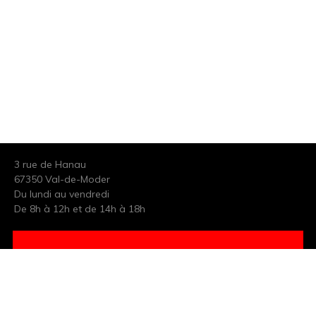
3 rue de Hanau
67350 Val-de-Moder
Du lundi au vendredi
De 8h à 12h et de 14h à 18h
DEMANDER UN DEVIS GRATUIT POUR VOTRE PROJET