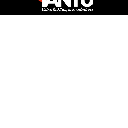
3 rue de Hanau
67350 Val-de-Moder
Du lundi au vendredi
De 8h à 12h et de 14h à 18h
DEMANDER UN DEVIS GRATUIT POUR VOTRE PROJET
INFOS ÉNERGIES RENOUVELABLES
© Tantu 2026
Mentions légales