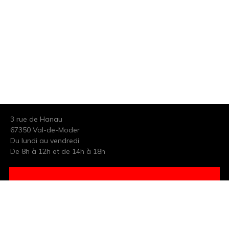
3 rue de Hanau
67350 Val-de-Moder
Du lundi au vendredi
De 8h à 12h et de 14h à 18h
DEMANDER UN DEVIS GRATUIT POUR VOTRE PROJET