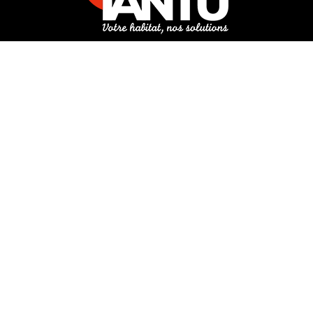
3 rue de Hanau
67350 Val-de-Moder
Du lundi au vendredi
De 8h à 12h et de 14h à 18h
DEMANDER UN DEVIS GRATUIT POUR VOTRE PROJET
INFOS ÉNERGIES RENOUVELABLES
© Tantu 2026
Mentions légales