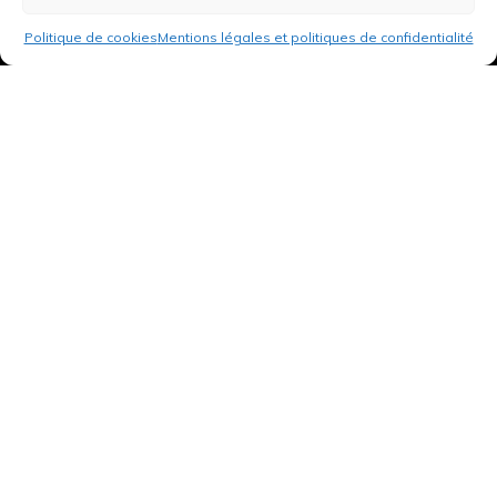
Politique de cookies
Mentions légales et politiques de confidentialité
3 rue de Hanau
67350 Val-de-Moder
Du lundi au vendredi
De 8h à 12h et de 14h à 18h
DEMANDER UN DEVIS GRATUIT POUR VOTRE PROJET
INFOS ÉNERGIES RENOUVELABLES
© Tantu 2026
Mentions légales