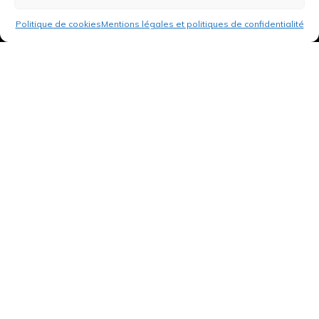
Politique de cookies
Mentions légales et politiques de confidentialité
3 rue de Hanau
67350 Val-de-Moder
Du lundi au vendredi
De 8h à 12h et de 14h à 18h
DEMANDER UN DEVIS GRATUIT POUR VOTRE PROJET
INFOS ÉNERGIES RENOUVELABLES
© Tantu 2026
Mentions légales