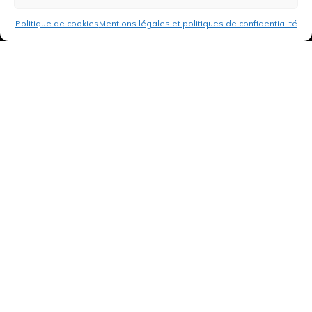
Politique de cookies
Mentions légales et politiques de confidentialité
3 rue de Hanau
67350 Val-de-Moder
Du lundi au vendredi
De 8h à 12h et de 14h à 18h
DEMANDER UN DEVIS GRATUIT POUR VOTRE PROJET
INFOS ÉNERGIES RENOUVELABLES
© Tantu 2026
Mentions légales