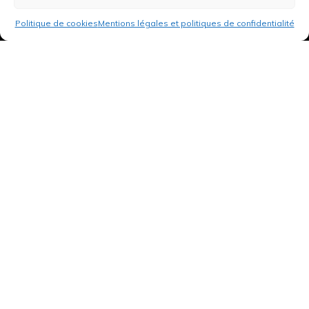
Politique de cookies
Mentions légales et politiques de confidentialité
3 rue de Hanau
67350 Val-de-Moder
Du lundi au vendredi
De 8h à 12h et de 14h à 18h
DEMANDER UN DEVIS GRATUIT POUR VOTRE PROJET
INFOS ÉNERGIES RENOUVELABLES
© Tantu 2026
Mentions légales