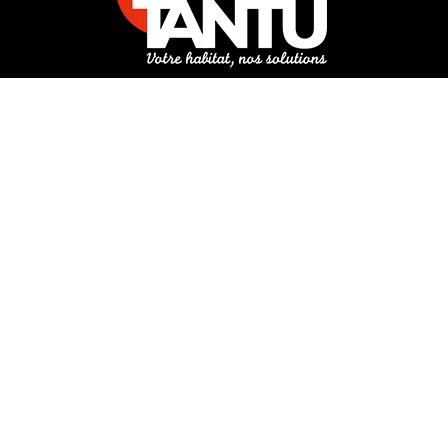
3 rue de Hanau
67350 Val-de-Moder
Du lundi au vendredi
De 8h à 12h et de 14h à 18h
DEMANDER UN DEVIS GRATUIT POUR VOTRE PROJET
INFOS ÉNERGIES RENOUVELABLES