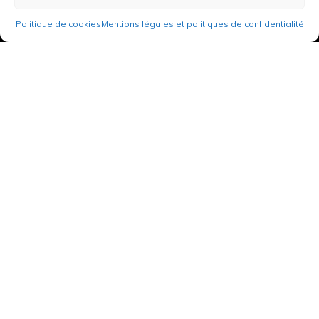
Politique de cookies
Mentions légales et politiques de confidentialité
3 rue de Hanau
67350 Val-de-Moder
Du lundi au vendredi
De 8h à 12h et de 14h à 18h
DEMANDER UN DEVIS GRATUIT POUR VOTRE PROJET
INFOS ÉNERGIES RENOUVELABLES
© Tantu 2026
Mentions légales