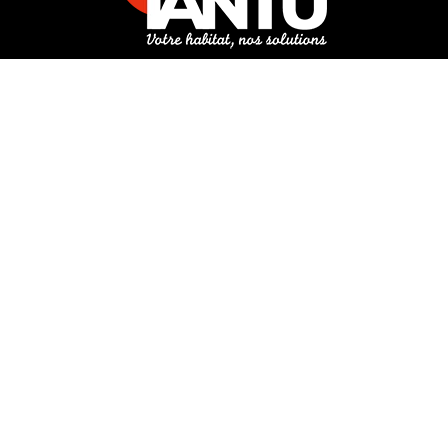
3 rue de Hanau
67350 Val-de-Moder
Du lundi au vendredi
De 8h à 12h et de 14h à 18h
DEMANDER UN DEVIS GRATUIT POUR VOTRE PROJET
INFOS ÉNERGIES RENOUVELABLES
© Tantu 2026
Mentions légales