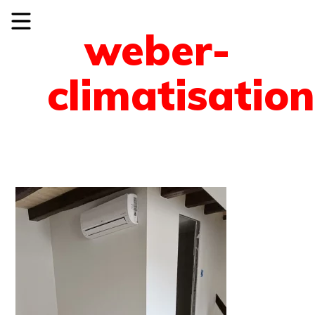
weber-
climatisatio